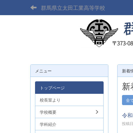
群馬県立太田工業高等学校
メニュー
新着
新
トップページ
校長室より
全
学校概要
令和
投稿日時
学科紹介