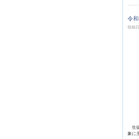
令和
投稿日時
生徒
象に