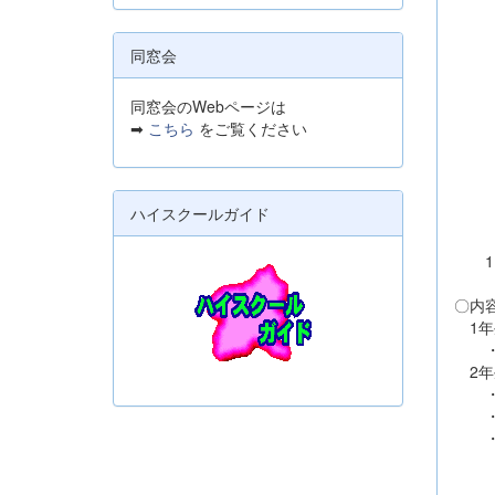
同窓会
同窓会のWebページは
➡
こちら
をご覧ください
ハイスクールガイド
1、
〇内
1年
・進
2年
・進
・民
・公