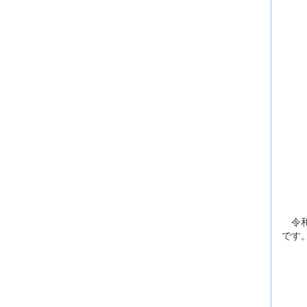
令和
です
優勝 