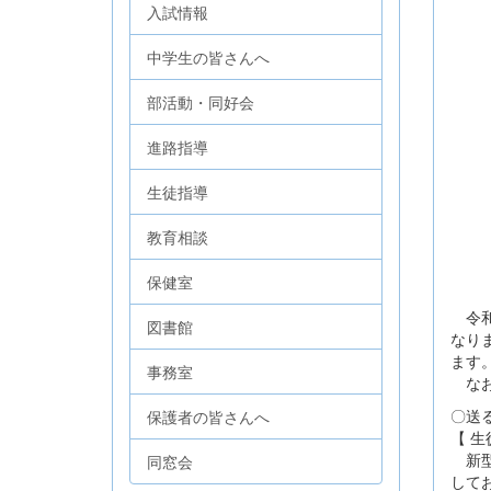
入試情報
中学生の皆さんへ
部活動・同好会
進路指導
生徒指導
教育相談
保健室
令和
図書館
なり
ます
事務室
なお
〇送
保護者の皆さんへ
【 生
新型
同窓会
して