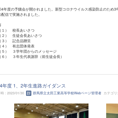
4年度の予餞会が開かれました。新型コロナウイルス感染防止のため3
の配信で実施されました。
容
） 校長あいさつ
） 生徒会長あいさつ
） 記念品贈呈
） 有志団体発表
） ３学年団からのメッセージ
） ３年生代表謝辞（前生徒会長）
4年度 1、2年生進路ガイダンス
 : 2023/01/30
群馬県立太田工業高等学校Webページ管理者
カテゴリ