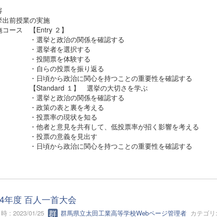
容
出前授業の実施
コース 【Entry ２】
選挙と政治の関係を確認する
選挙者を選択する
投開票を体験する
自らの投票を振り返る
頃から政治に関心を持つことの重要性を確認する
tandard １】 選挙の大切さを学ぶ
選挙と政治の関係を確認する
政策の表と裏を考える
投票率の現状を知る
者と意見を共有して、低投票率が招く影響を考える
投票の意義を見出す
頃から政治に関心を持つことの重要性を確認する
4年度 百人一首大会
 : 2023/01/25
群馬県立太田工業高等学校Webページ管理者
カテゴリ