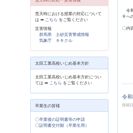
令和
荒天時における授業の対応について
Ｒへ
は ➡
こちら
をご覧ください
〇内
災害情報
（１
群馬県 土砂災害警戒情報
（２
気象庁 キキクル
（３
（４
（５
太田工業高校いじめ基本方針
（６
太田工業高校いじめ基本方針につい
ては ➡
こちら
をご覧ください
令和
投稿日時
卒業生の皆様
〇
卒業後の証明書等の申請
〇
証明書交付願（卒業生用）