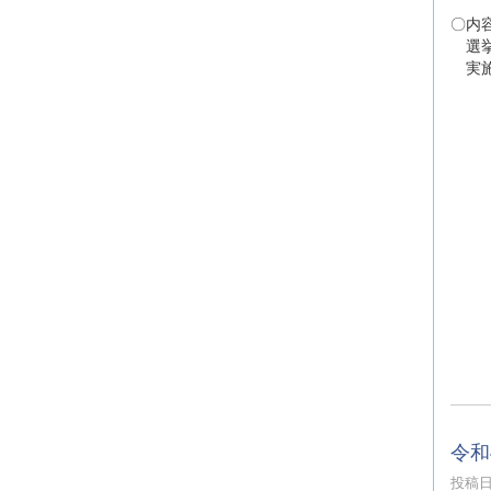
〇内
選挙
実施
・
・
・
・
・日
【S
・
・
・
・他
・
・日
令和
投稿日時