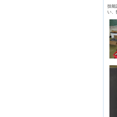
技能
い、