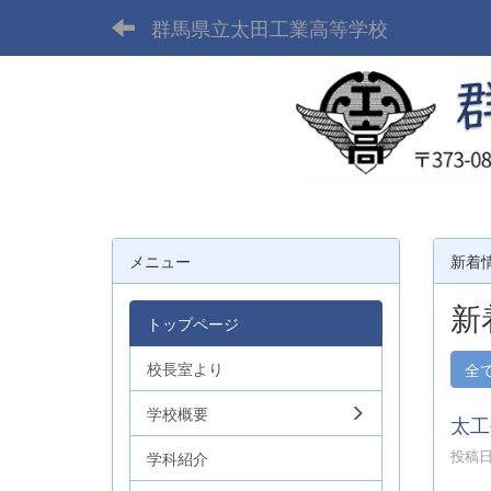
群馬県立太田工業高等学校
メニュー
新着
新
トップページ
校長室より
全
学校概要
太工
投稿日時
学科紹介