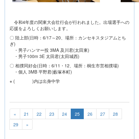
令和4年度の関東大会壮行会が行われました。出場選手への
応援をよろしくお願いします。
〇 陸上部(日時：6/17～20、場所：カンセキスタジアムとち
ぎ)
・男子ハンマー投 3MA 及川君(太田東)
・男子100m 3E 太田君(太田城西)
〇 相撲同好会(日時：6/11・12、場所：桐生市営相撲場)
・個人 3MB 平野君(藪塚本町)
※ ( )内は出身中学
«
21
22
23
24
25
26
27
28
29
»