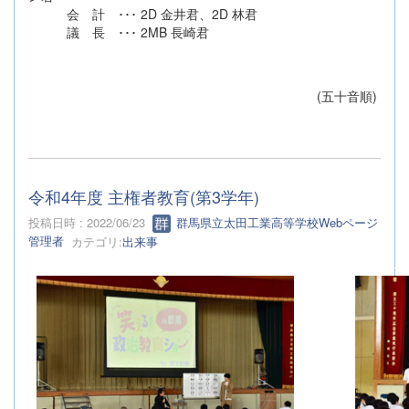
会 計 ･･･ 2D 金井君、2D 林君
議 長 ･･･ 2MB 長崎君
(五十音順)
令和4年度 主権者教育(第3学年)
投稿日時 : 2022/06/23
群馬県立太田工業高等学校Webページ
管理者
カテゴリ:
出来事