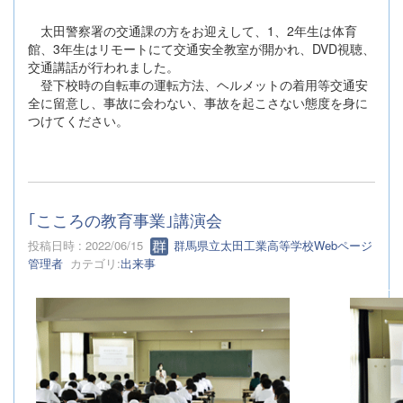
太田警察署の交通課の方をお迎えして、1、2年生は体育
館、3年生はリモートにて交通安全教室が開かれ、DVD視聴、
交通講話が行われました。
登下校時の自転車の運転方法、ヘルメットの着用等交通安
全に留意し、事故に会わない、事故を起こさない態度を身に
つけてください。
｢こころの教育事業｣講演会
投稿日時 : 2022/06/15
群馬県立太田工業高等学校Webページ
管理者
カテゴリ:
出来事