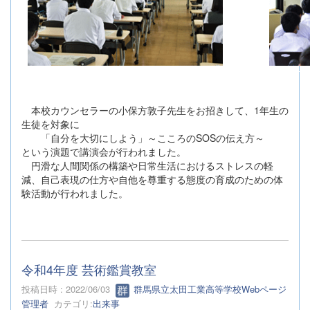
本校カウンセラーの小保方敦子先生をお招きして、1年生の
生徒を対象に
「自分を大切にしよう」～こころのSOSの伝え方～
という演題で講演会が行われました。
円滑な人間関係の構築や日常生活におけるストレスの軽
減、自己表現の仕方や自他を尊重する態度の育成のための体
験活動が行われました。
令和4年度 芸術鑑賞教室
投稿日時 : 2022/06/03
群馬県立太田工業高等学校Webページ
管理者
カテゴリ:
出来事