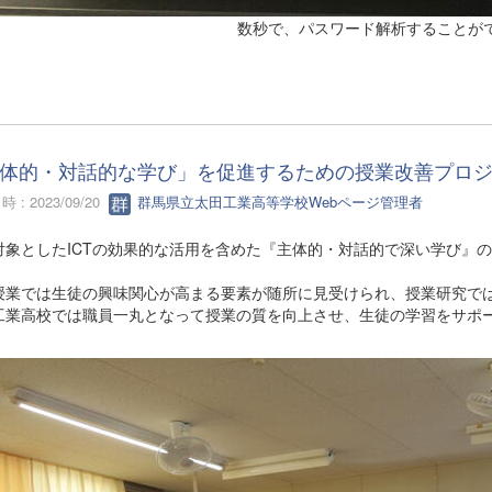
数秒で、パスワード解析することが
体的・対話的な学び」を促進するための授業改善プロ
 : 2023/09/20
群馬県立太田工業高等学校Webページ管理者
対象としたICTの効果的な活用を含めた『主体的・対話的で深い学び』
授業では生徒の興味関心が高まる要素が随所に見受けられ、授業研究で
工業高校では職員一丸となって授業の質を向上させ、生徒の学習をサポ