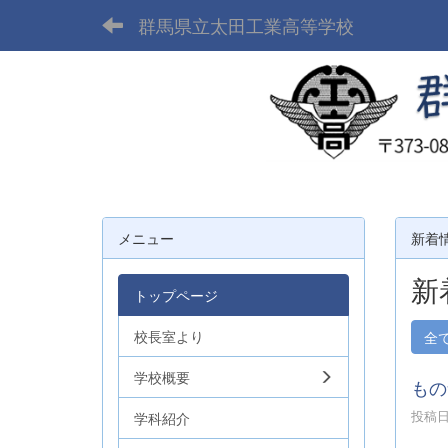
群馬県立太田工業高等学校
メニュー
新着
新
トップページ
校長室より
全
学校概要
もの
投稿日時
学科紹介