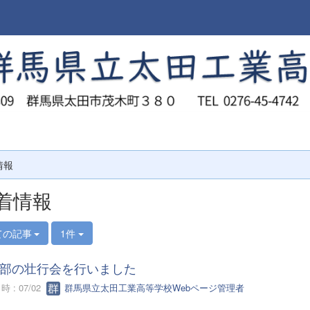
情報
着情報
ての記事
1件
部の壮行会を行いました
 : 07/02
群馬県立太田工業高等学校Webページ管理者