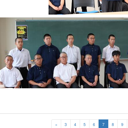
«
3
4
5
6
7
8
9