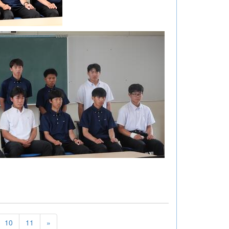
10
11
»