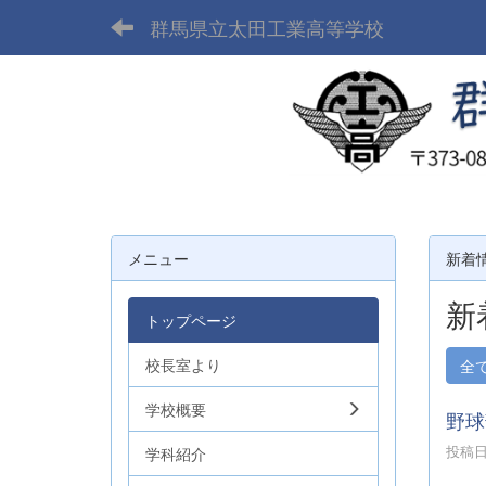
群馬県立太田工業高等学校
メニュー
新着
新
トップページ
校長室より
全
学校概要
野球
投稿日時
学科紹介