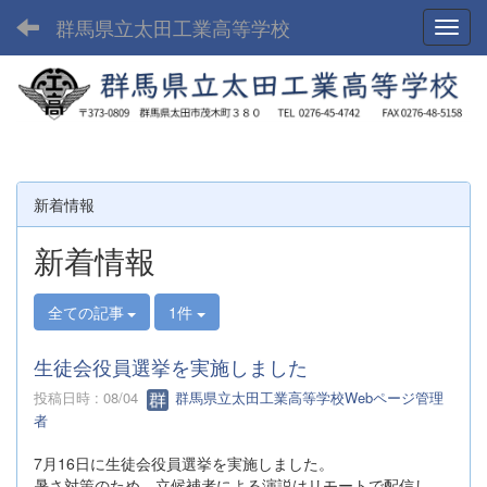
群馬県立太田工業高等学校
Toggl
新着情報
新着情報
全ての記事
1件
生徒会役員選挙を実施しました
投稿日時 : 08/04
群馬県立太田工業高等学校Webページ管理
者
7月16日に生徒会役員選挙を実施しました。
暑さ対策のため、立候補者による演説はリモートで配信し、