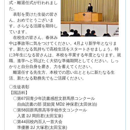
式・離退任式が行われまし
た。
表彰を受けた生徒の皆さ
ん、おめでとうございま
す。さらなる活躍を期待し
ています。
在校生の皆さん、春休み
中は事故等に気をつけてください。4月より新学年となりま
す。新たなる気持ちで高校生活をスタートさせましょう。特
に3年生になる皆さんは、本校を卒業する年度となります。就
職、進学へと羽ばたく大切な準備期間としてください。しっ
かりと自分自身を磨き、力を蓄えてください。
離退任する先生方、本校での思い出とともに新たなる生
活、新たなる勤務先でもご活躍ください。
〇生徒表彰
【国語科】
〇第67回青少年読書感想文群馬県コンクール
自由読書の部 奨励賞 MD2 神保君(太田休泊)
〇第58回群馬県高等学校作文コンクール
入選 2J 岡田君(太田宝泉)
〇第44回校内百人一首大会
準優勝 2J 大塚君(太田宝泉)