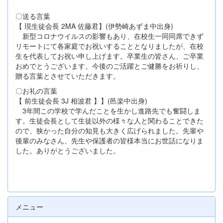
〇送る言葉
【 現生徒会長 2MA 佐藤君】(伊勢崎あずま中出身)
新型コロナウイルスの影響もあり、在校生一同同席できず
リモートにて各家庭でお祝いすることとなりましたが、在校
生を代表してお祝い申し上げます。卒業生の皆さん、ご卒業
おめでとうございます。今後のご活躍とご健勝をお祈りし、
贈る言葉とさせていただきます。
〇お礼の言葉
【 前生徒会長 3J 相波君 】】(邑楽中出身)
3年間この学校で学んだことを生かし進路先でも奮闘しま
す。生徒会長として生徒以外の様々な人と関わることできた
ので、狭かった自分の知見も大きく広げられました。先輩や
後輩のみなさん、先生や保護者の皆様本当にお世話になりま
した。ありがとうございました。
メニュー