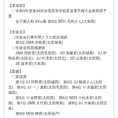
【柔道部】
〇令和3年度第44回全国高等学校柔道選手権大会群馬県予
選
女子個人戦 63㎏級 第3位 MD1 毛利さん(大泉西)
【生徒会】
〇生徒会行事年間クラス総合成績
第3位 2MA 寺島君(太田尾島)
〇生徒会役員感謝状
2MA 田村君(太田毛里田)、2D 加藤君(太田城東)、2J 伊
勢谷君(太田北)、2J 中澤君(太田北)、2D 山形君(太田西)、
2E 坂本君(大泉西)
【図書】
〇多読賞
第1位 2J 狩野君(太田城西)、第2位 2J 柳原さん(太田
北)、第3位 2J 一ノ瀬君(太田毛里田)、第4位 1I 水脇君(太田
城西)、
第5位 1I 金野君(太田西)、第6位 MD3 小松本君(太田
旭)、第7位 2MB 大竹君(太田尾島)、第8位 2J 大塚君(太田宝
泉)、
第9位 MD2 柳君(太田強戸)