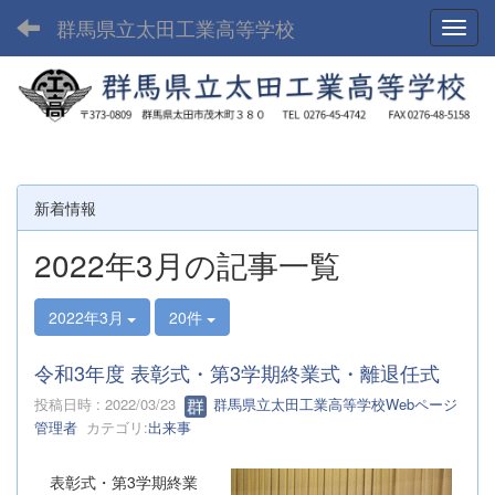
群馬県立太田工業高等学校
Toggl
新着情報
2022年3月の記事一覧
2022年3月
20件
令和3年度 表彰式・第3学期終業式・離退任式
投稿日時 : 2022/03/23
群馬県立太田工業高等学校Webページ
管理者
カテゴリ:
出来事
表彰式・第3学期終業