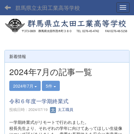
群馬県立太田工業高等学校
Toggl
新着情報
2024年7月の記事一覧
2024年7月
5件
令和６年度一学期終業式
投稿日時 : 2024/07/19
太工職員
一学期終業式がリモートで行われました。
校長先生より、それぞれの学年に向けてあってほしい生徒像
について話がありました。貴重な長期休みを安全に有意義に