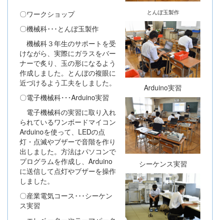
とんぼ玉製作
〇ワークショップ
〇機械科･･･とんぼ玉製作
機械科３年生のサポートを受
けながら、実際にガラスをバー
ナーで炙り、玉の形になるよう
作成しました。とんぼの複眼に
近づけるよう工夫をしました。
Arduino実習
〇電子機械科･･･Arduino実習
電子機械科の実習に取り入れ
られているワンボードマイコン
Arduinoを使って、LEDの点
灯・点滅やブザーで音階を作り
出しました。方法はパソコンで
プログラムを作成し、Arduino
シーケンス実習
に送信して点灯やブザーを操作
しました。
〇産業電気コース･･･シーケン
ス実習