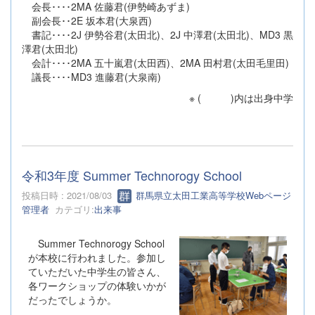
会長････2MA 佐藤君(伊勢崎あずま)
副会長･･2E 坂本君(大泉西)
書記････2J 伊勢谷君(太田北)、2J 中澤君(太田北)、MD3 黒
澤君(太田北)
会計････2MA 五十嵐君(太田西)、2MA 田村君(太田毛里田)
議長････MD3 進藤君(大泉南)
※ ( )内は出身中学
令和3年度 Summer Technorogy School
投稿日時 : 2021/08/03
群馬県立太田工業高等学校Webページ
管理者
カテゴリ:
出来事
Summer Technorogy School
が本校に行われました。参加し
ていただいた中学生の皆さん、
各ワークショップの体験いかが
だったでしょうか。