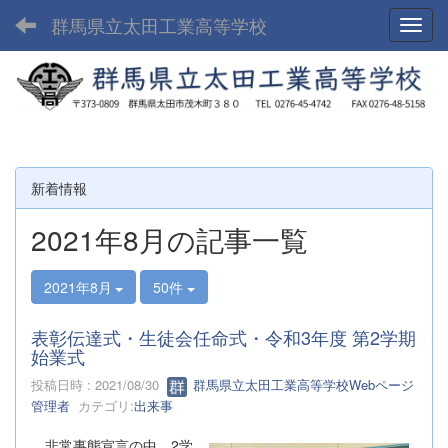
群馬県立太田工業高等学校
Toggl
新着情報
2021年8月の記事一覧
2021年8月
50件
表彰伝達式・生徒会任命式・令和3年度 第2学期
始業式
投稿日時 : 2021/08/30
群馬県立太田工業高等学校Webページ
管理者
カテゴリ:
出来事
非常事態宣言の中、2学