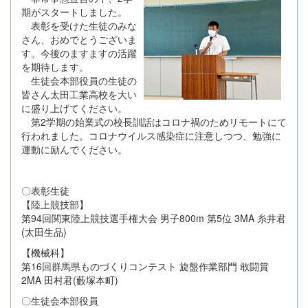
期がスタートしました。
表彰を受けた生徒のみな
さん、おめでとうございま
す。今後のますますの活躍
を期待します。
生徒会本部役員の生徒の
皆さん太田工業高校を大い
に盛り上げてください。
第2学期の始業式の校長訓話はコロナ禍のためリモートにて
行われました。コロナウイルス感染症に注意しつつ、勉強に
運動に励んでください。
〇表彰生徒
【陸上競技部】
第94回関東陸上競技選手権大会 男子800m 第5位 3MA 糸井君
(太田生品)
【機械科】
第16回群馬県ものづくりコンテスト 旋盤作業部門 敢闘賞
2MA 田村君(藪塚本町)
〇生徒会本部役員