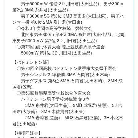
男子5000ｍＷ 優勝 3D 川田君(太田生品)、男子800m
第2位 3MA 糸井君(太田生品)、
男子3000ｍSC 第3位 3MB 髙田君(太田城東)、男子ハ
ンマー投 第6位 2MA 及川君(太田東)、
〇令和3年度関東高等学校陸上競技大会
北関東男子800ｍ 第4位 3MA 糸井君(太田生品)、北関
東男子5000ｍW 第7位 3D 川田君(太田生品)
〇第76回国民体育大会 陸上競技群馬県予選会
5000mW 第1位 3D 川田君(太田生品)
【バドミントン部】
〇第72回全国高校バドミントン選手権大会県予選会
男子シングルス 準優勝 3MA 石岡君(太田木崎)
男子ダブルス 第3位 3MA 石岡君(太田木崎)、3MB 成
塚君(笠懸)
〇第56回群馬県高等学校総合体育大会
バドミントン男子学校対抗戦 第3位
3MA 糸井君(太田生品)、3MB 成塚君(笠懸)、3J 吉
田君(大泉南)、3MB 木佐貫君(太田東)、
2MA 岩﨑君(笠懸)、MD3 石黒君(邑楽)、3E 小此木
君(太田城西)
【相撲同好会】