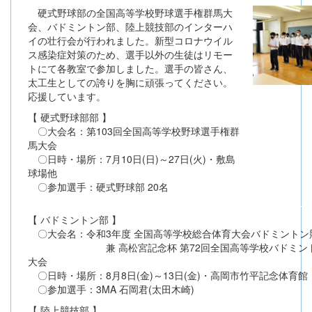
硬式野球部の全国高等学校野球選手権群馬大
会、バドミントン部、陸上競技部のインターハ
イの壮行会が行われました。新型コロナウイル
ス感染症対策のため、選手以外の生徒はリモー
トにて各教室で参加しました。選手の皆さん、
太工生としての誇りを胸に頑張ってください。
応援しています。
【 硬式野球部部 】
〇大会名：第103回全国高等学校野球選手権群
馬大会
〇日時・場所：7月10日(日)～27日(火)・敷島
球場他
〇参加選手：硬式野球部 20名
【 バドミントン部 】
〇大会名：令和3年度 全国高等学校総合体育大会バドミントン
兼 高松宮記念杯 第72回全国高等学校バドミント
大会
〇日時・場所：8月8日(金)～13日(金)・高岡市竹平記念体育館
〇参加選手：3MA 石岡君(太田木崎)
【 陸上競技部 】