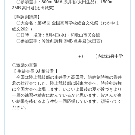
〇参加選手：800m 3MA 糸井君(太田生品)、1500m
3MB 髙田君(太田城東)
【吟詠剣詩舞】
〇大会名：第45回 全国高等学校総合文化祭（わかやま
総文2021）
〇日時・場所：8月4日(水)・和歌山市民会館
〇参加選手：吟詠剣詩舞 3MB 眞井君(太田西)
※ ( )内は出身中学
〇激励の言葉
【 生徒会長 3J 相波君 】
今回は陸上競技部の糸井君と髙田君、詩吟剣詩舞の眞井
君の壮行会でした。陸上競技部は関東大会へ、詩吟剣詩舞
は全国大会へ出場します。いよいよ最後の夏が近づきより
一層の練習や稽古に励んでいるかと思います。皆さんが良
い結果を残せるよう生徒一同応援しています。頑張ってく
ださい。