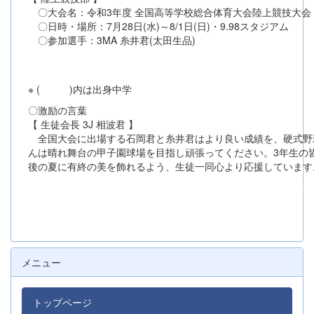
〇大会名：令和3年度 全国高等学校総合体育大会陸上競技大会
〇日時・場所：7月28日(水)～8/1日(日)・9.98スタジアム
〇参加選手：3MA 糸井君(太田生品)
※ ( )内は出身中学
〇激励の言葉
【 生徒会長 3J 相波君 】
全国大会に出場する石岡君と糸井君はより良い成績を、硬式野
んは晴れ舞台の甲子園球場を目指し頑張ってください。3年生の
後の夏に有終の美を飾れるよう、生徒一同心より応援しています
メニュー
トップページ