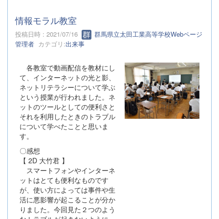
情報モラル教室
投稿日時 : 2021/07/16
群馬県立太田工業高等学校Webページ
管理者
カテゴリ:
出来事
各教室で動画配信を教材にし
て、インターネットの光と影、
ネットリテラシーについて学ぶ
という授業が行われました。ネ
ットのツールとしての便利さと
それを利用したときのトラブル
について学べたことと思いま
す。
〇感想
【 2D 大竹君 】
スマートフォンやインターネ
ットはとても便利なものです
が、使い方によっては事件や生
活に悪影響が起こることが分か
りました。今回見た２つのよう