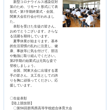
新型コロナウイルス感染症対
策のため、リモート形式にて表
彰式・第1学期終業式・全国、
関東大会壮行会が行われまし
た。
表彰を受けた生徒の皆さん、
おめでとうございます。さらな
る活躍を期待しています。
夏季休業が始まります。基本
的生活習慣の乱れに注意し、健
康、事故等に気を付けて、部活
や勉強に取り組んでください。
第2学期の始業式は元気な姿で
登校しましょう。
全国、関東大会に出場する選
手の皆さん、太工生としての誇
りを胸に頑張ってください。応
援しています。
〇生徒表彰
【陸上競技部】
〇第56回群馬県高等学校総合体育大会