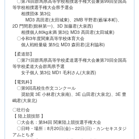
〇第76回群馬県高等学校相撲選手権大会兼第99回全国高
等学校相撲選手権大会県予選会
相撲団体 第3位
MD3 髙田君(太田城東)、2MB 平野君(藪塚本町)、
2D 門間君(館林第一)、3D 加藤君(大泉西)
相撲個人80kg未満 第3位 MD3 髙田君(太田城東)
〇令和3年度関東高等学校体育大会
個人戦軽量級 第5位 MD3 森田君(足利協和)
【柔道部】
〇第71回群馬県高等学校柔道選手権大会兼第70回全国高
等学校柔道大会群馬県予選
女子個人 第3位 MD1 毛利さん(大泉西)
【電気科】
〇第9回高校生作文コンクール
奨励賞 3E 小林君(大泉南)、3E 山田君(大泉北)、3E 豊
嶋君(大泉北)
〇壮行会
【 陸上競技部 】
〇大会名：第94回 関東陸上競技選手権大会
〇日時・場所：8月20日(金)～22日(日)・カンセキスタジ
アムとちぎ