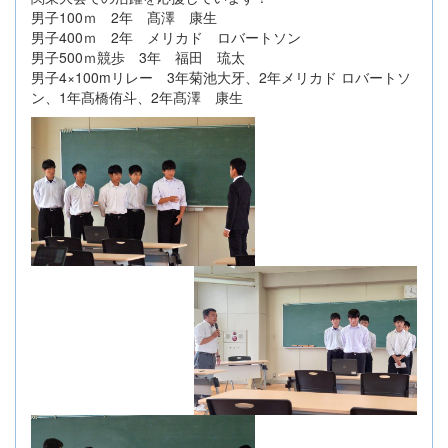
男子100ｍ 2年 髙澤 康生
男子400ｍ 2年 メリカド ロバートソン
男子500ｍ競歩 3年 福田 琉太
男子4×100mリレー 3年菊池大牙、2年メリカド ロバートソ
ン、1年髙橋侑斗、2年髙澤 康生