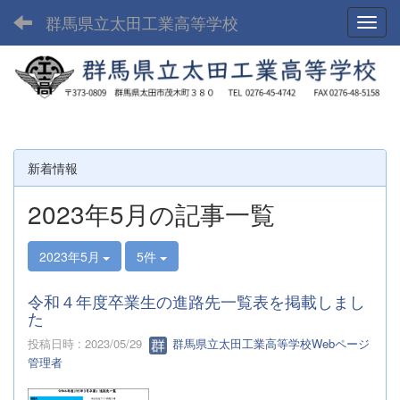
群馬県立太田工業高等学校
Toggl
新着情報
2023年5月の記事一覧
2023年5月
5件
令和４年度卒業生の進路先一覧表を掲載しまし
た
投稿日時 : 2023/05/29
群馬県立太田工業高等学校Webページ
管理者