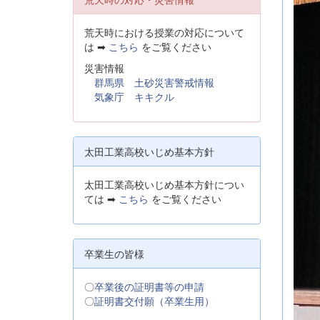
荒天時における授業の対応について
は ➡
こちら
をご覧ください
災害情報
群馬県 土砂災害警戒情報
気象庁 キキクル
太田工業高校いじめ基本方針
太田工業高校いじめ基本方針につい
ては ➡
こちら
をご覧ください
卒業生の皆様
〇
卒業後の証明書等の申請
〇
証明書交付願（卒業生用）