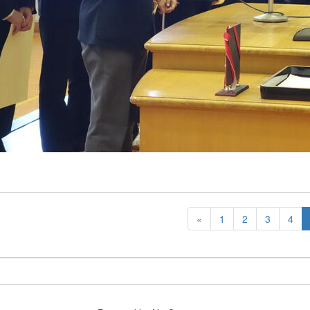
«
1
2
3
4