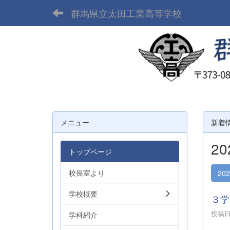
群馬県立太田工業高等学校
メニュー
新着
2
トップページ
校長室より
20
学校概要
３学
投稿日時
学科紹介