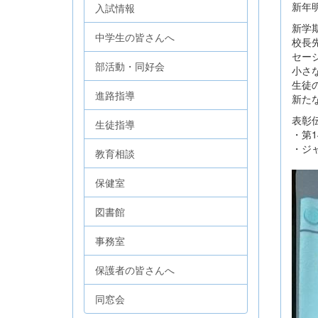
新年
入試情報
新学
中学生の皆さんへ
校長
セー
部活動・同好会
小さ
生徒
進路指導
新た
表彰
生徒指導
・第
・ジャ
教育相談
保健室
図書館
事務室
保護者の皆さんへ
同窓会