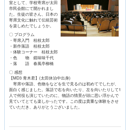
室として、学校寄席が太田
市民会館にて開かれまし
た。生徒の皆さん、日本の
寄席文化に触れて伝統芸術
を楽しめたでしょうか。
〇 プログラム
・寄席入門 桂枝太郎
・新作落語 桂枝太郎
・体験コーナー 桂枝太郎
・色 物 鏡味味千代
・落 語 春風亭柳橋
〇 感想
【MD3 青木君】(太田休泊中出身)
寄席や落語、色物をなどを生で見るのは初めてでしたが、
面白く感じました。落語で右を向いたり、左を向いたりして1
人で何役も演じていたのに、物語の情景が頭に思い浮かんで
見ていてとても楽しかったです。この度は貴重な体験をさせ
ていただき、ありがとうございました。