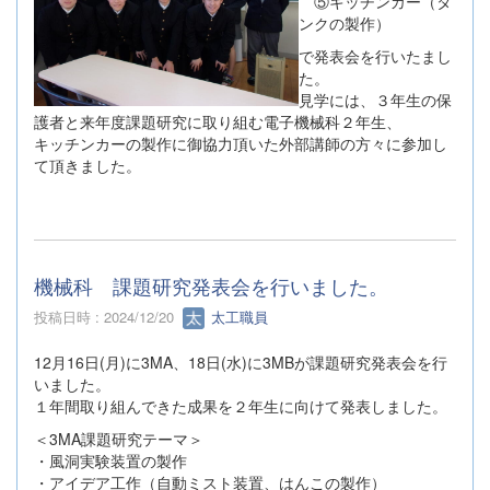
⑤キッチンカー（タ
ンクの製作）
で発表会を行いたまし
た。
見学には、３年生の保
護者と来年度課題研究に取り組む電子機械科２年生、
キッチンカーの製作に御協力頂いた外部講師の方々に参加し
て頂きました。
機械科 課題研究発表会を行いました。
投稿日時 : 2024/12/20
太工職員
12月16日(月)に3MA、18日(水)に3MBが課題研究発表会を行
いました。
１年間取り組んできた成果を２年生に向けて発表しました。
＜3MA課題研究テーマ＞
・風洞実験装置の製作
・アイデア工作（自動ミスト装置、はんこの製作）