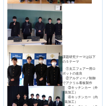
課題研究テーマは以下
の５テーマ
①太工フェアー用ロ
ボットの改良
②アルディーノ制御
でアクリル看板製作
③キッチンカー（外
装加工）
④キッチンカー（内
装加工）