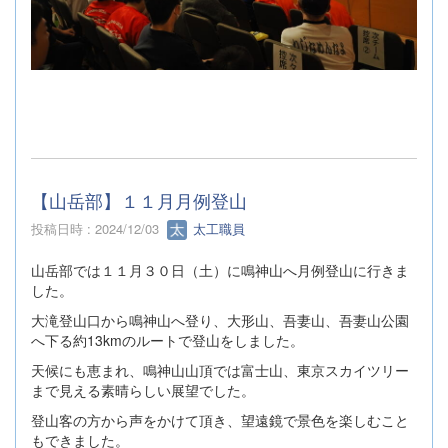
【山岳部】１１月月例登山
投稿日時 : 2024/12/03
太工職員
山岳部では１１月３０日（土）に鳴神山へ月例登山に行きま
した。
大滝登山口から鳴神山へ登り、大形山、吾妻山、吾妻山公園
へ下る約13kmのルートで登山をしました。
天候にも恵まれ、鳴神山山頂では富士山、東京スカイツリー
まで見える素晴らしい展望でした。
登山客の方から声をかけて頂き、望遠鏡で景色を楽しむこと
もできました。