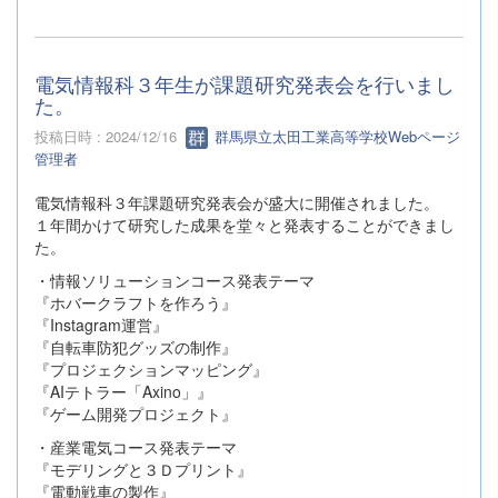
電気情報科３年生が課題研究発表会を行いまし
た。
投稿日時 : 2024/12/16
群馬県立太田工業高等学校Webページ
管理者
電気情報科３年課題研究発表会が盛大に開催されました。
１年間かけて研究した成果を堂々と発表することができまし
た。
・情報ソリューションコース発表テーマ
『ホバークラフトを作ろう』
『Instagram運営』
『自転車防犯グッズの制作』
『プロジェクションマッピング』
『AIテトラー「Axino」』
『ゲーム開発プロジェクト』
・産業電気コース発表テーマ
『モデリングと３Ｄプリント』
『電動戦車の製作』