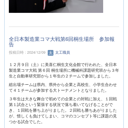
全日本製造業コマ大戦第6回桐生場所 参加報
告
投稿日時 : 2024/12/09
太工職員
１２月９日（土）に美喜仁桐生文化会館で行われた、全日本
製造業コマ大戦 第６回 桐生場所に機械科課題研究班から３年
生と自動車研究部から１年生の２チームで参加しました。
総出場チームは県内、県外から企業と高校生、小学生合わせ
て４１チームが参加する大トーナメントとなりました。
３年生は大きな舞台で初めての企業との対戦に加え、１回戦
第１試合という緊張する状況で落ち着いてなげることがで
き、１回戦を勝ち上がりました。２回戦も勝ちあがりました
が、惜しくも負けてしまい、コマのコンセプト等に課題の見
つかる試合でした。