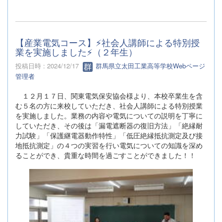
【産業電気コース】⚡社会人講師による特別授
業を実施しました⚡（２年生）
投稿日時 : 2024/12/17
群馬県立太田工業高等学校Webページ
管理者
１２月１７日、関東電気保安協会様より、本校卒業生を含
む５名の方に来校していただき、社会人講師による特別授業
を実施しました。業務の内容や電気についての説明を丁寧に
していただき、その後は「漏電遮断器の復旧方法」「絶縁耐
力試験」「保護継電器動作特性」「低圧絶縁抵抗測定及び接
地抵抗測定」の４つの実習を行い電気についての知識を深め
ることができ、貴重な時間を過ごすことができました！！