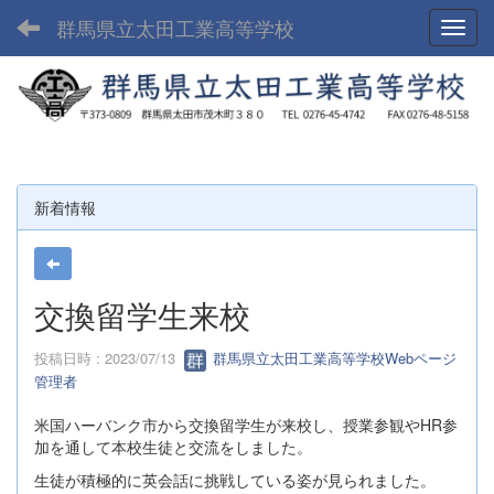
群馬県立太田工業高等学校
Toggl
新着情報
交換留学生来校
投稿日時 : 2023/07/13
群馬県立太田工業高等学校Webページ
管理者
米国ハーバンク市から交換留学生が来校し、授業参観やHR参
加を通して本校生徒と交流をしました。
生徒が積極的に英会話に挑戦している姿が見られました。