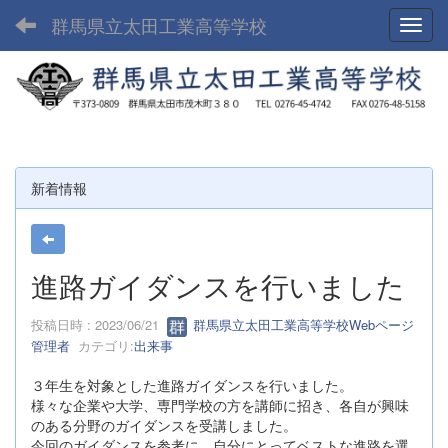
群馬県立太田工業高等学校
Toggl
新着情報
進路ガイダンスを行いました
投稿日時 : 2023/06/21
群馬県立太田工業高等学校Webページ
管理者
カテゴリ:
出来事
３年生を対象とした進路ガイダンスを行いました。
様々な企業や大学、専門学校の方を講師に招き、各自が興味
のある分野のガイダンスを受講しました。
今回のガイダンスを参考に、自分にとってベストな進路を選